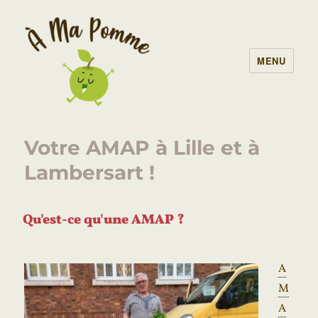
MENU
À Ma Pomme – AMAP Lille
Votre AMAP à Lille et à
Lambersart !
Qu'est-ce qu'une AMAP ?
A
M
A