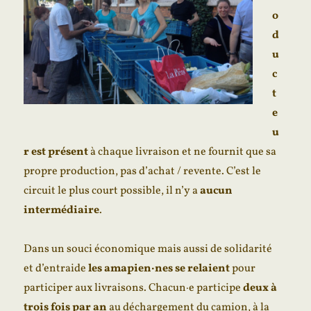
o
d
u
c
t
e
u
r est présent
à chaque livraison et ne fournit que sa
propre production, pas d’achat / revente. C’est le
circuit le plus court possible, il n’y a
aucun
intermédiaire
.
Dans un souci économique mais aussi de solidarité
et d’entraide
les amapien·nes se relaient
pour
participer aux livraisons. Chacun·e participe
deux à
trois fois par an
au déchargement du camion, à la