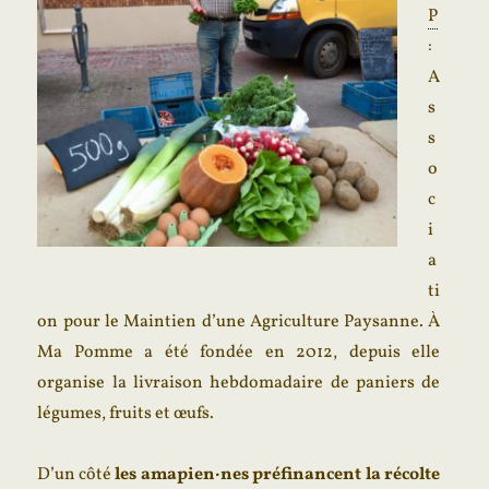
P
:
A
s
s
o
c
i
a
ti
on pour le Maintien d’une Agriculture Paysanne. À
Ma Pomme a été fondée en 2012, depuis elle
organise la livraison hebdomadaire de paniers de
légumes, fruits et œufs.
D’un côté
les amapien·nes préfinancent la récolte