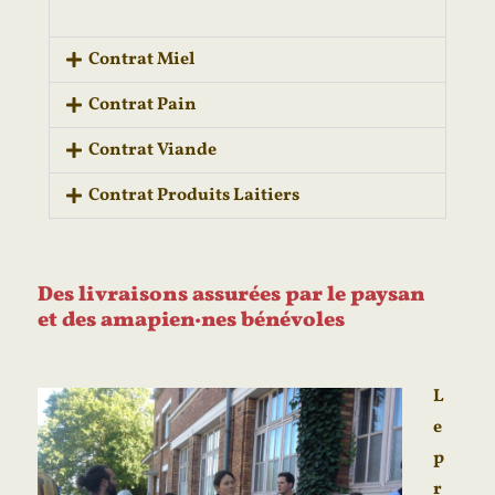
Contrat Miel
Contrat Pain
Contrat Viande
Contrat Produits Laitiers
Des livraisons assurées par le paysan
et des amapien·nes bénévoles
L
e
p
r