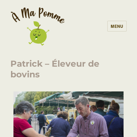
MENU
À Ma Pomme – AMAP Lille
Patrick – Éleveur de
bovins