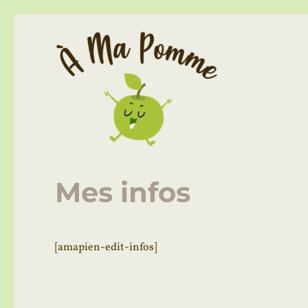
Association pour le Maintien d'une Agriculture Paysanne
À Ma Pomme – AMAP Lill
Mes infos
[amapien-edit-infos]