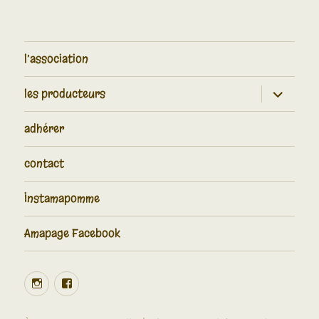
l’association
ouvrir
les producteurs
le
sous-
menu
adhérer
contact
Instamapomme
Amapage Facebook
Instamapomme
Facebook