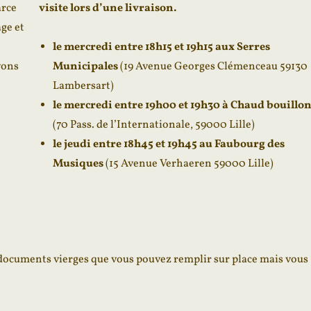
arce
visite lors d’une livraison.
ge et
le mercredi entre 18h15 et 19h15 aux Serres
vons
Municipales
(19 Avenue Georges Clémenceau 59130
Lambersart)
le mercredi entre 19h00 et 19h30 à Chaud bouillo
(70 Pass. de l’Internationale, 59000 Lille)
le jeudi entre 18h45 et 19h45
au Faubourg des
Musiques
(
15 Avenue Verhae
ren 59000 Lille)
s documents vierges que vous pouvez remplir sur place mais vous