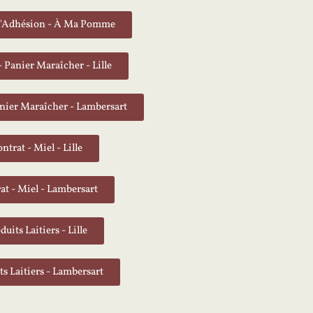
 d'Adhésion - À Ma Pomme
- Panier Maraîcher - Lille
anier Maraîcher - Lambersart
ntrat - Miel - Lille
at - Miel - Lambersart
duits Laitiers - Lille
ts Laitiers - Lambersart