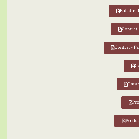
Bulletin
Contrat 
Contrat - P
Co
Contr
Pro
Produi