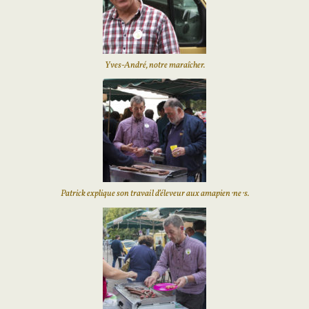
Yves-André, notre maraîcher.
Patrick explique son travail d’éleveur aux amapien⋅ne⋅s.