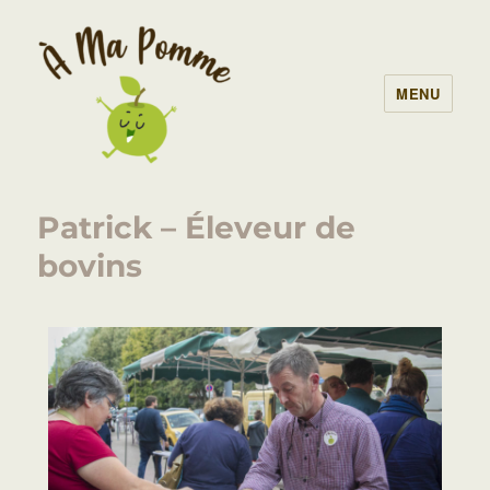
MENU
À Ma Pomme – AMAP Lille
Patrick – Éleveur de
bovins