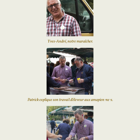
Yves-André, notre maraîcher.
Patrick explique son travail d’éleveur aux amapien⋅ne⋅s.