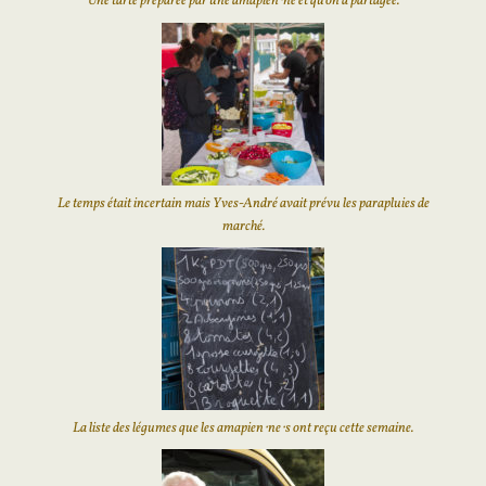
Une tarte préparée par une amapien⋅ne et qu’on a partagée.
Le temps était incertain mais Yves-André avait prévu les parapluies de
marché.
La liste des légumes que les amapien⋅ne⋅s ont reçu cette semaine.